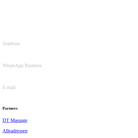
Jan van Galenstraat 11
3115 JG, Schiedam
(Locatie Sportcity Vijfsluizen)
Telefoon
(010) 322 0806
WhatsApp Business
(010) 322 0806
E-mail
welkom@soeplr.nl
Partners
DT Massage
Alleadressen